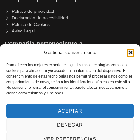
Política de privacidad
Declaración de accesibilidad
Política de Cookies
Aviso Legal
Compañía perteneciente a
Gestionar consentimiento
Para ofrecer las mejores experiencias, utilizamos tecnologías como las
cookies para almacenar y/o acceder a la información del dispositivo. El
consentimiento de estas tecnologías nos permitirá procesar datos como el
comportamiento de navegación o las identificaciones únicas en este sitio.
No consentir o retirar el consentimiento, puede afectar negativamente a
Asociación de Empresas de Artes Escénicas Asociadas de
ciertas características y funciones.
Castilla y León
ACEPTAR
DENEGAR
© 2026
La Befana Producciones
VER PREFERENCIAS